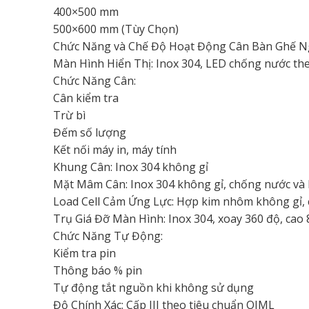
400×500 mm
500×600 mm (Tùy Chọn)
Chức Năng và Chế Độ Hoạt Động Cân Bàn Ghế Ng
Màn Hình Hiển Thị: Inox 304, LED chống nước the
Chức Năng Cân:
Cân kiểm tra
Trừ bì
Đếm số lượng
Kết nối máy in, máy tính
Khung Cân: Inox 304 không gỉ
Mặt Mâm Cân: Inox 304 không gỉ, chống nước và b
Load Cell Cảm Ứng Lực: Hợp kim nhôm không gỉ, 
Trụ Giá Đỡ Màn Hình: Inox 304, xoay 360 độ, cao
Chức Năng Tự Động:
Kiểm tra pin
Thông báo % pin
Tự động tắt nguồn khi không sử dụng
Độ Chính Xác: Cấp III theo tiêu chuẩn OIML