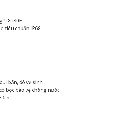
ồi 8280E:
o tiêu chuẩn IP68
ụi bẩn, dễ vệ sinh
có bọc bảo vệ chống nước
 80cm