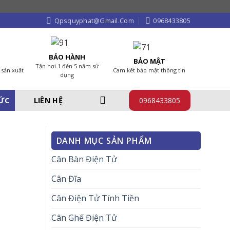
Qpsquyphat@gmail.com
0968433805
BẢO HÀNH
BẢO MẬT
Tận nơi 1 đến 5 năm sử
 sản xuất
Cam kết bảo mật thông tin
dụng
TỨC
LIÊN HỆ
0968433805
DANH MỤC SẢN PHẨM
Cân Bàn Điện Tử
Cân Đĩa
Cân Điện Tử Tính Tiền
Cân Ghế Điện Tử