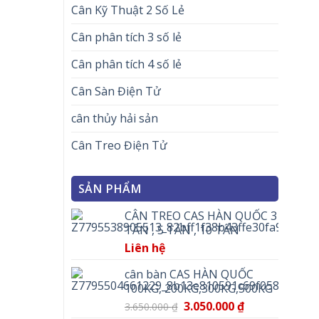
Cân Kỹ Thuật 2 Số Lẻ
Cân phân tích 3 số lẻ
Cân phân tích 4 số lẻ
Cân Sàn Điện Tử
cân thủy hải sản
Cân Treo Điện Tử
SẢN PHẨM
CÂN TREO CAS HÀN QUỐC 3
TẤN , 5 TẤN , 10 TẤN
Liên hệ
cân bàn CAS HÀN QUỐC
100KG, 200KG,300KG,500KG
3.050.000
₫
3.650.000
₫