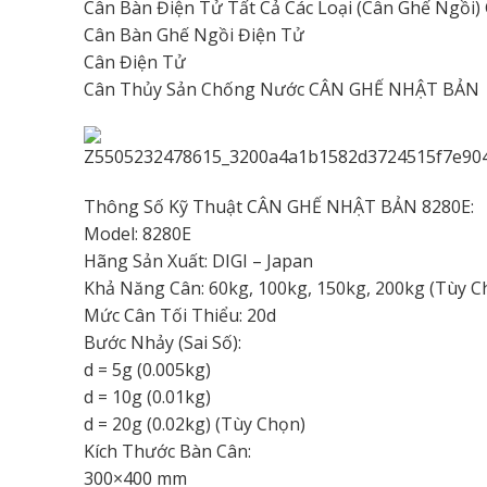
Cân Bàn Điện Tử Tất Cả Các Loại (Cân Ghế Ngồi
Cân Bàn Ghế Ngồi Điện Tử
Cân Điện Tử
Cân Thủy Sản Chống Nước CÂN GHẾ NHẬT BẢN
Thông Số Kỹ Thuật CÂN GHẾ NHẬT BẢN 8280E:
Model: 8280E
Hãng Sản Xuất: DIGI – Japan
Khả Năng Cân: 60kg, 100kg, 150kg, 200kg (Tùy C
Mức Cân Tối Thiểu: 20d
Bước Nhảy (Sai Số):
d = 5g (0.005kg)
d = 10g (0.01kg)
d = 20g (0.02kg) (Tùy Chọn)
Kích Thước Bàn Cân:
300×400 mm