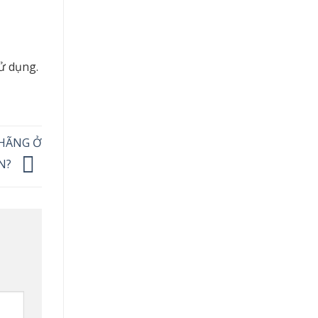
sử dụng.
 HÃNG Ở
N?