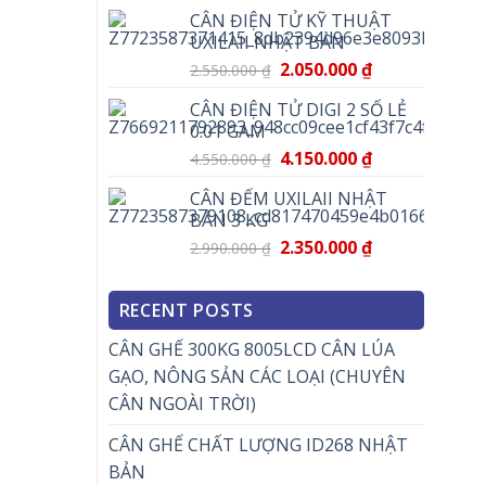
CÂN ĐIỆN TỬ KỸ THUẬT
UXILAII NHẬT BẢN
2.050.000
₫
2.550.000
₫
CÂN ĐIỆN TỬ DIGI 2 SỐ LẺ
0.01 GAM
4.150.000
₫
4.550.000
₫
CÂN ĐẾM UXILAII NHẬT
BẢN 3 KG
2.350.000
₫
2.990.000
₫
RECENT POSTS
CÂN GHẾ 300KG 8005LCD CÂN LÚA
GẠO, NÔNG SẢN CÁC LOẠI (CHUYÊN
CÂN NGOÀI TRỜI)
CÂN GHẾ CHẤT LƯỢNG ID268 NHẬT
BẢN