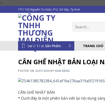
Skip
>
to
171/ 132 Nguyễn Tư Giản, P12, Gò Vấp, Tp hcm
content
Search
for:
Danh Mục Sản Phẩm
TRANG CHỦ
CÂN GHẾ NHẬT BẢN LOẠI N
POSTED ON
22/07/2024
BY
NAM ĐẶNG
CÂN GHẾ NHẬT BẢN
* Dưới đây là một phiên bản viết lại nội dung sán