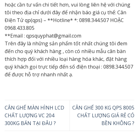
hoặc cần tư vấn chi tiết hơn, vui lòng liên hệ với chúng
tôi theo địa chỉ dưới đây để nhận báo giá cụ thể: Cân
Điện Tử qp(qps) – **Hotline* *: 0898.344.507 HOẶC
0968.433.805
**Email : qpsquyphat@gmail.com
Trên đây là những sản phẩm tốt nhất chúng tôi đem
đến cho quý khách hàng , còn có nhiều mẫu cân bàn
thích hợp đối với nhiều loại hàng hóa khác, đặt hàng
quý khách gọi trực tiếp đến số điện thoại : 0898.344.507
để được hỗ trợ nhanh nhất ạ.
CÂN GHẾ MÀN HÌNH LCD
CÂN GHẾ 300 KG QPS 8005
CHẤT LƯỢNG VC 204
CHẤT LƯỢNG GIÁ RẺ CÓ
300KG BÁN TẠI ĐÂU ?
BỀN KHÔNG ?