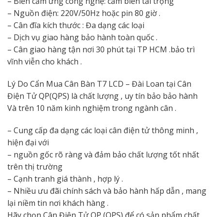
– Biến cảm ứng công nghệ: cảm biến tải trọng
– Nguồn điện: 220V/50Hz hoặc pin 80 giờ .
– Cân đĩa kích thước : Đa dạng các loại
– Dịch vụ giao hàng bảo hành toàn quốc .
– Cân giao hàng tận nơi 30 phút tại TP HCM .bảo trì
vĩnh viễn cho khách .
Lý Do Cẩn Mua Cân Bàn T7 LCD – ​​Đài Loan tại Cân
Điện Tử QP(QPS) là chất lượng , uy tín bảo bảo hành
Và trên 10 năm kinh nghiệm trong ngành cân .
– Cung cấp đa dạng các loại cân điện tử thông minh ,
hiện đại với
– nguồn gốc rõ ràng và đảm bảo chất lượng tốt nhất
trên thị trường
– Cạnh tranh giá thành , hợp lý .
– Nhiều ưu đãi chính sách và bảo hành hấp dẫn , mang
lại niềm tin nơi khách hàng .
Hãy chọn Cân Điện Tử QP (QPS) để có sản phẩm chất