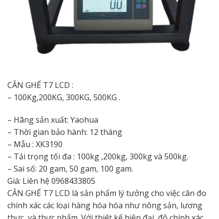
CÂN GHẾ T7 LCD :
– ​​100Kg,200KG, 300KG, 500KG .
– Hãng sản xuất: Yaohua
– Thời gian bảo hành: 12 tháng
– Mẫu : XK3190
– Tải trọng tối đa : 100kg ,200kg, 300kg và 500kg.
– Sai số: 20 gam, 50 gam, 100 gam.
Giá: Liên hệ 0968433805
CÂN GHẾ T7 LCD là sản phẩm lý tưởng cho việc cân đo
chính xác các loại hàng hóa hóa như nông sản, lương
thực, và thực phẩm. Với thiết kế hiện đại, độ chính xác