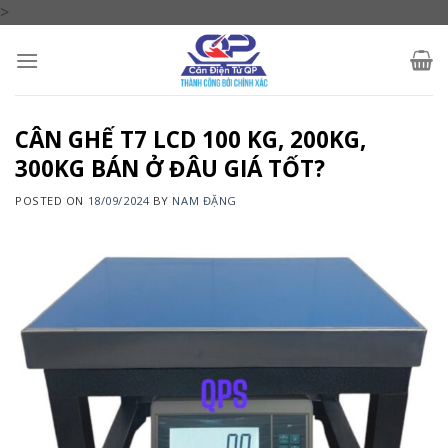
Skip
>
to
content
CÂN GHẾ T7 LCD 100 KG, 200KG,
300KG BÁN Ở ĐÂU GIÁ TỐT?
POSTED ON
18/09/2024
BY
NAM ĐẶNG