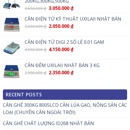
200KG,300KG,500KG
3.050.000
₫
3.650.000
₫
CÂN ĐIỆN TỬ KỸ THUẬT UXILAII NHẬT BẢN
2.050.000
₫
2.550.000
₫
CÂN ĐIỆN TỬ DIGI 2 SỐ LẺ 0.01 GAM
4.150.000
₫
4.550.000
₫
CÂN ĐẾM UXILAII NHẬT BẢN 3 KG
2.350.000
₫
2.990.000
₫
RECENT POSTS
CÂN GHẾ 300KG 8005LCD CÂN LÚA GẠO, NÔNG SẢN CÁC
LOẠI (CHUYÊN CÂN NGOÀI TRỜI)
CÂN GHẾ CHẤT LƯỢNG ID268 NHẬT BẢN