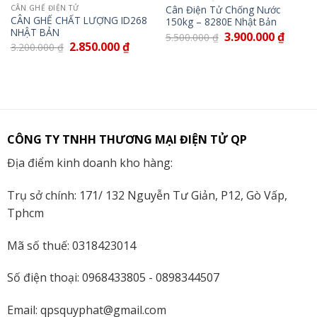
Cân Điện Tử Chống Nước
CÂN GHẾ ĐIỆN TỬ
CÂN GHẾ CHẤT LƯỢNG ID268
150kg – 8280E Nhật Bản
NHẬT BẢN
3.900.000
₫
5.500.000
₫
2.850.000
₫
3.200.000
₫
CÔNG TY TNHH THƯƠNG MẠI ĐIỆN TỬ QP
Địa điểm kinh doanh kho hàng:
Trụ sở chính: 171/ 132 Nguyễn Tư Giản, P12, Gò Vấp,
Tphcm
Mã số thuế: 0318423014
Số điện thoại: 0968433805 - 0898344507
Email: qpsquyphat@gmail.com