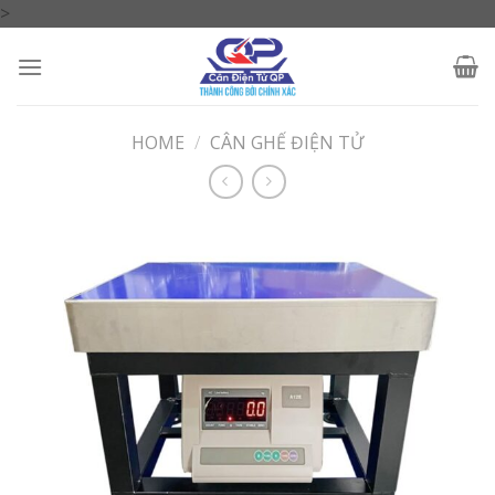
Skip
>
to
content
HOME
/
CÂN GHẾ ĐIỆN TỬ