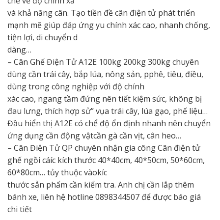
chế về độ chính xả
và khả năng cân. Tạo tiền đề cân điện tử phát triển
mạnh mẽ giúp đáp ứng yu chính xác cao, nhanh chống,
tiện lợi, di chuyển d
dàng…
– Cân Ghế Điện Tử A12E 100kg 200kg 300kg chuyên
dùng cần trái cây, bắp lúa, nông sản, pphê, tiêu, điều,
dùng trong công nghiệp với độ chính
xác cao, ngang tầm đứng nên tiết kiệm sức, không bị
đau lưng, thích hợp sử” vụa trái cây, lúa gạo, phế liệu…
Đầu hiển thị A12E có chể độ ổn định nhanh nên chuyển
ứng dụng cần động vậtcần gà cần vịt, cân heo…
– Cân Điện Tử QP chuyên nhận gia công Cân điện tử
ghế ngồi cáíc kích thước 40*40cm, 40*50cm, 50*60cm,
60*80cm… tủy thuộc vàokíc
thước sẵn phẩm cần kiểm tra. Anh chị cần lắp thêm
bánh xe, liên hệ hotline 0898344507 để được báo giá
chi tiết