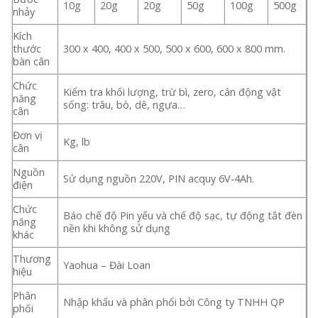
10g
20g
20g
50g
100g
500g
nhảy
Kích
thước
300 x 400, 400 x 500, 500 x 600, 600 x 800 mm.
bàn cân
Chức
Kiểm tra khối lượng, trừ bì, zero, cân động vật
năng
sống: trâu, bò, dê, ngựa…
cân
Đơn vị
Kg, lb
cân
Nguồn
Sử dụng nguồn 220V, PIN acquy 6V-4Ah.
điện
Chức
Báo chế độ Pin yếu và chế độ sạc, tự động tắt đèn
năng
nền khi không sử dụng
khác
Thương
Yaohua – Đài Loan
hiệu
Phân
Nhập khẩu và phân phối bởi Công ty TNHH QP
phối