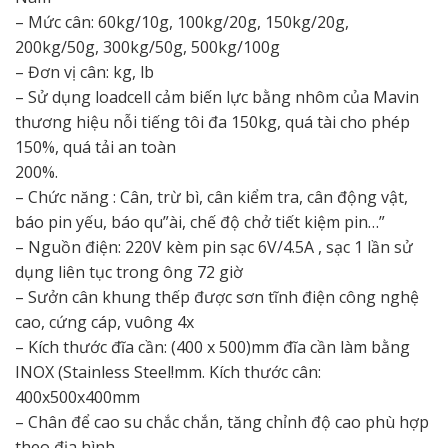
– Mức cân: 60kg/10g, 100kg/20g, 150kg/20g,
200kg/50g, 300kg/50g, 500kg/100g
– Đơn vị cân: kg, lb
– Sử dụng loadcell cảm biến lực bằng nhôm của Mavin
thương hiệu nỗi tiếng tôi đa 150kg, quá tài cho phép
150%, quá tải an toàn
200%.
– Chức năng : Cân, trừ bì, cân kiểm tra, cân động vật,
báo pin yếu, báo qu”ài, chế độ chở tiết kiệm pin…”
– Nguồn điện: 220V kèm pin sạc 6V/4.5A , sạc 1 lần sử
dụng liên tục trong ông 72 giờ
– Sưởn cân khung thếp được sơn tĩnh điện công nghệ
cao, cứng cáp, vuông 4x
– Kích thước đĩa cần: (400 x 500)mm đĩa cần làm bằng
INOX (Stainless Steel!mm. Kích thước cân:
400x500x400mm
– Chân để cao su chắc chắn, tăng chỉnh độ cao phù hợp
theo địa hình.